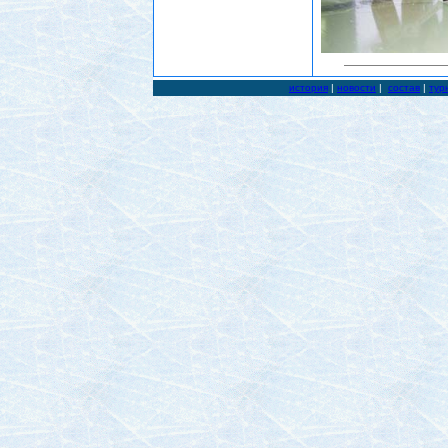
история
|
новости
|
состав
|
тур