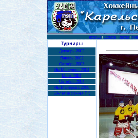
история
|
новости
|
состав
|
тур
Турниры
Декабрь 2002
Январь 2002
Октябрь 2003
Им.Манерова 2004
Март 2004
Октябрь 2004
Им.Манерова 2006
60-летие хоккея РК